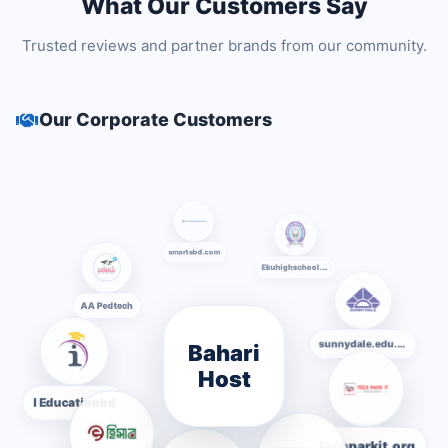
What Our Customers Say
Trusted reviews and partner brands from our community.
Our Corporate Customers
smartsbd.com
Ekuhighschool.edu.bd
AA Pedtech
Bahari
sunnydale.edu.bd
Host
I Educationbd