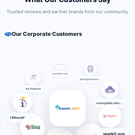
Trusted reviews and partner brands from our community.
Our Corporate Customers
smartsbd.com
Ekuhighschool.edu.bd
AA Pedtech
sunnydale.edu.bd
I Educationbd