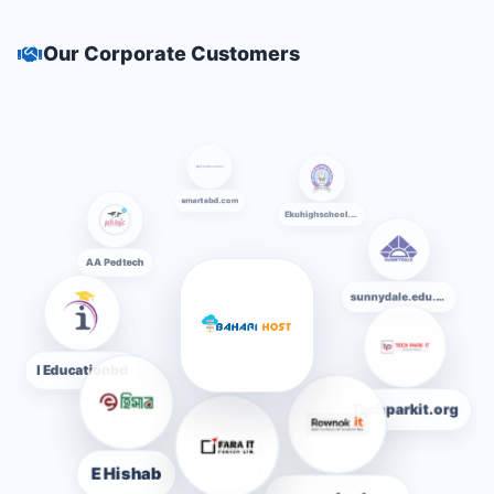
Our Corporate Customers
smartsbd.com
Ekuhighschool.edu.bd
AA Pedtech
sunnydale.edu.bd
I Educationbd
Techparkit.org
E Hishab