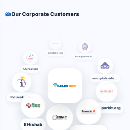
Our Corporate Customers
smartsbd.com
Ekuhighschool.edu.bd
AA Pedtech
sunnydale.edu.bd
I Educationbd
Techparkit.org
E Hishab