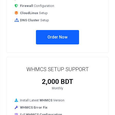
Firewall
Configuration
CloudLinux
Setup
DNS Cluster
Setup
Order Now
WHMCS SETUP SUPPORT
2,000 BDT
Monthly
Install Latest
WHMCS
Version
WHMCS Error Fix
Full
WHMCS Configuration