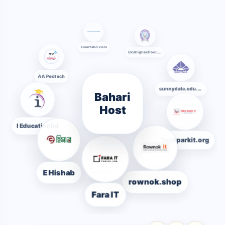
smartsbd.com
Ekuhighschool.edu.bd
AA Pedtech
sunnydale.edu.bd
Bahari
Host
I Educationbd
Techparkit.org
E Hishab
rownok.shop
Fara IT